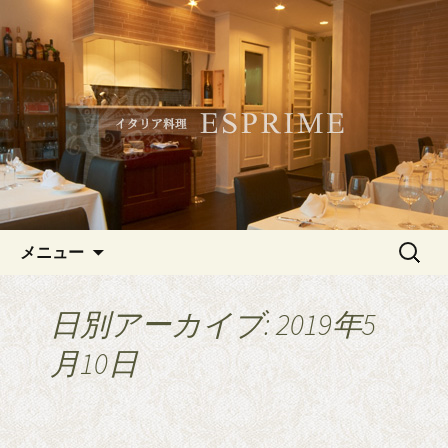
記念日やデートにおすすめ、白金・広
尾のイタリアン「ESPRIME（エスプリ
白金・広尾のイタリアン
メ）」
「ESPRIME（エスプリメ）」
コンテンツへ移動
検
メニュー
索:
日別アーカイブ: 2019年5
月10日