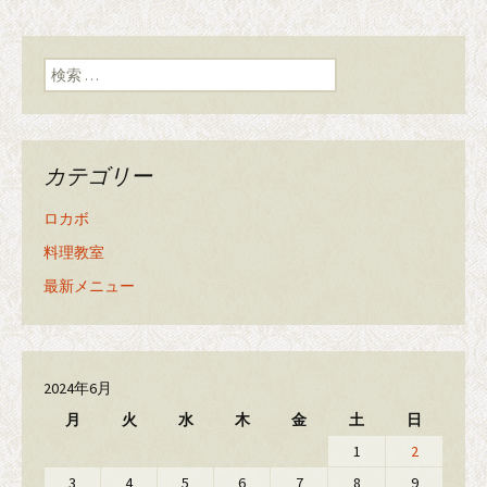
検索:
カテゴリー
ロカボ
料理教室
最新メニュー
2024年6月
月
火
水
木
金
土
日
1
2
3
4
5
6
7
8
9