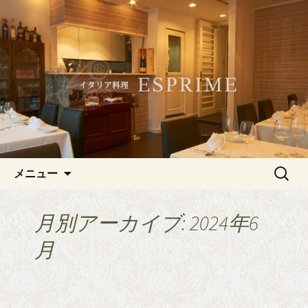
記念日やデートにおすすめ、白金・広
尾のイタリアン「ESPRIME（エスプリ
白金・広尾のイタリアン
メ）」
「ESPRIME（エスプリメ）」
コンテンツへ移動
検
メニュー
索:
月別アーカイブ: 2024年6
月