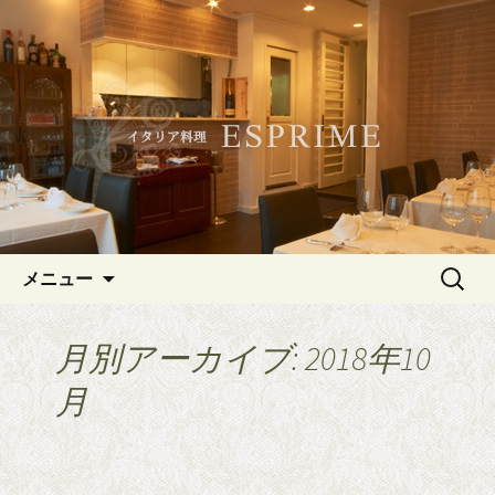
記念日やデートにおすすめ、白金・広
尾のイタリアン「ESPRIME（エスプリ
白金・広尾のイタリアン
メ）」
「ESPRIME（エスプリメ）」
コンテンツへ移動
検
メニュー
索:
月別アーカイブ: 2018年10
月