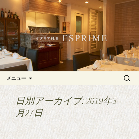
記念日やデートにおすすめ、白金・広
尾のイタリアン「ESPRIME（エスプリ
白金・広尾のイタリアン
メ）」
「ESPRIME（エスプリメ）」
コンテンツへ移動
検
メニュー
索:
日別アーカイブ: 2019年3
月27日