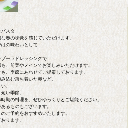
たパスタ
細な春の味覚を感じていただけます。
ではの味わいとして
ンゾーラドレッシングで
韻も、前菜やメインでお楽しみいただけます。
ンも、季節にあわせてご提案しております。
包み込む落ち着いた赤など、
さい。
、短い季節。
の時期の料理を、ぜひゆっくりとご堪能ください。
があるものもございます。
目のご予約をおすすめいたします。
ております。