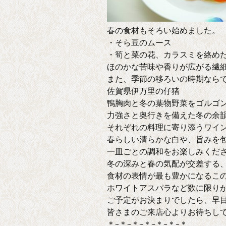
春の食材もそろい始めました。
・そら豆のムース
・筍と菜の花、カラスミを絡め
ほのかな苦味や香りが広がる繊
また、季節の移ろいの時期なら
佐賀県伊万里の仔猪
鴨胸肉と冬の葉物野菜をゴルゴ
力強さと奥行きを備えた冬の余
それぞれの料理に寄り添うワイ
春らしい清らかな白や、旨みを
一皿ごとの調和をお楽しみくだ
冬の深みと春の気配が交差する
食材の表情が最も豊かになるこ
ホワイトアスパラなど数に限り
ご予定がお決まりでしたら、早
皆さまのご来店心よりお待ちし
＊~＊~＊~＊~＊~＊~＊