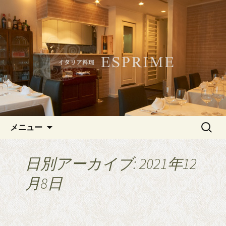
記念日やデートにおすすめ、白金・広
尾のイタリアン「ESPRIME（エスプリ
白金・広尾のイタリアン
メ）」
「ESPRIME（エスプリメ）」
コンテンツへ移動
検
メニュー
索:
日別アーカイブ: 2021年12
月8日