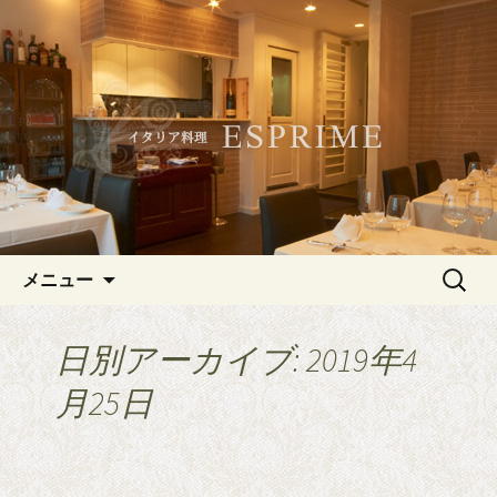
記念日やデートにおすすめ、白金・広
尾のイタリアン「ESPRIME（エスプリ
白金・広尾のイタリアン
メ）」
「ESPRIME（エスプリメ）」
コンテンツへ移動
検
メニュー
索:
日別アーカイブ: 2019年4
月25日