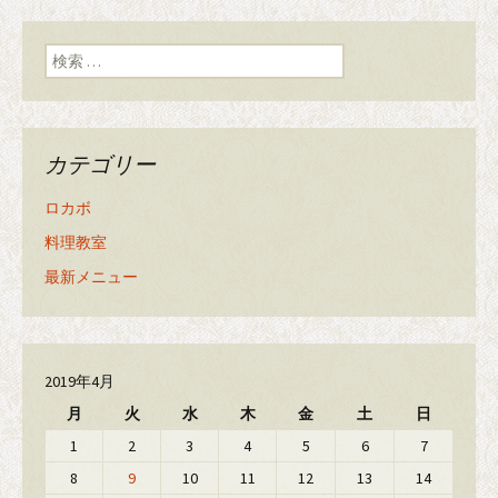
検索:
カテゴリー
ロカボ
料理教室
最新メニュー
2019年4月
月
火
水
木
金
土
日
1
2
3
4
5
6
7
8
9
10
11
12
13
14