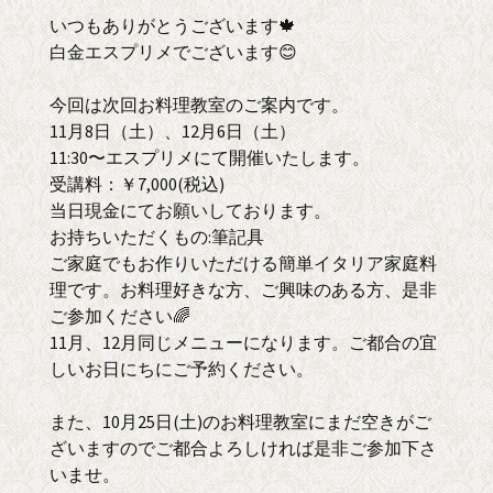
いつもありがとうございます🍁
白金エスプリメでございます😊
今回は次回お料理教室のご案内です。
11月8日（土）、12月6日（土）
11:30〜エスプリメにて開催いたします。
受講料：￥7,000(税込)
当日現金にてお願いしております。
お持ちいただくもの:筆記具
ご家庭でもお作りいただける簡単イタリア家庭料
理です。お料理好きな方、ご興味のある方、是非
ご参加ください🌈
11月、12月同じメニューになります。ご都合の宜
しいお日にちにご予約ください。
また、10月25日(土)のお料理教室にまだ空きがご
ざいますのでご都合よろしければ是非ご参加下さ
いませ。