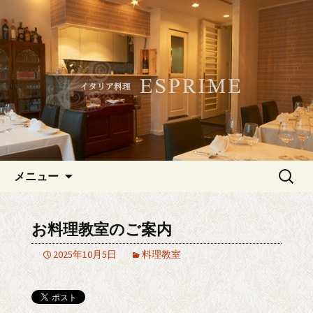
記念日やデートにおすすめ、白金・広
尾のイタリアン「ESPRIME（エスプリ
白金・広尾のイタリアン
メ）」
「ESPRIME（エスプリメ）」
コンテンツへ移動
検
メニュー
索:
お料理教室のご案内
2025年10月5日
料理教室