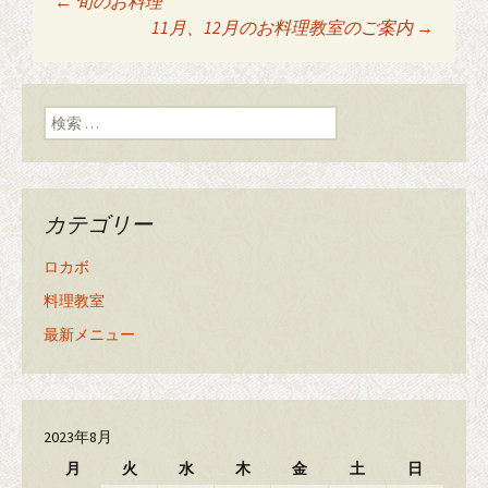
←
旬のお料理
投稿ナビゲーショ
11月、12月のお料理教室のご案内
→
ン
検索:
カテゴリー
ロカボ
料理教室
最新メニュー
2023年8月
月
火
水
木
金
土
日