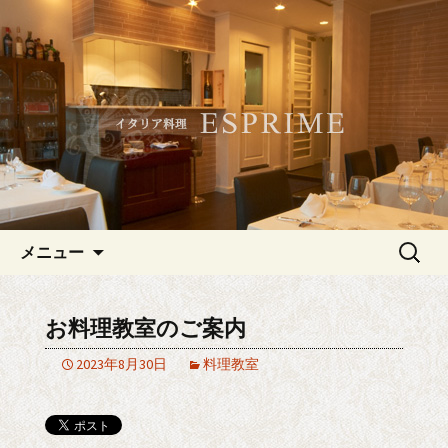
記念日やデートにおすすめ、白金・広
尾のイタリアン「ESPRIME（エスプリ
白金・広尾のイタリアン
メ）」
「ESPRIME（エスプリメ）」
コンテンツへ移動
検
メニュー
索:
お料理教室のご案内
2023年8月30日
料理教室