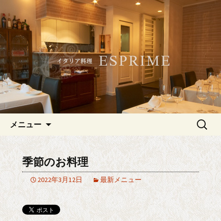
記念日やデートにおすすめ、白金・広
尾のイタリアン「ESPRIME（エスプリ
白金・広尾のイタリアン
メ）」
「ESPRIME（エスプリメ）」
コンテンツへ移動
検
メニュー
索:
季節のお料理
2022年3月12日
最新メニュー