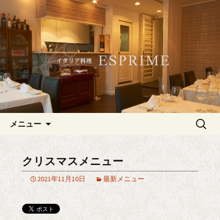
記念日やデートにおすすめ、白金・広
尾のイタリアン「ESPRIME（エスプリ
白金・広尾のイタリアン
メ）」
「ESPRIME（エスプリメ）」
コンテンツへ移動
検
メニュー
索:
クリスマスメニュー
2021年11月10日
最新メニュー