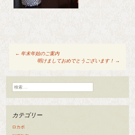
←
年末年始のご案内
投稿ナビゲーショ
明けましておめでとうございます！
→
ン
検索:
カテゴリー
ロカボ