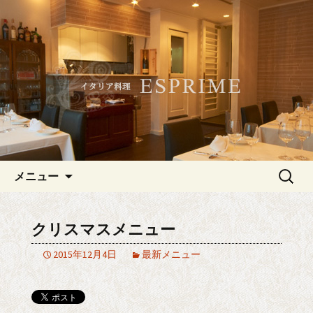
記念日やデートにおすすめ、白金・広
尾のイタリアン「ESPRIME（エスプリ
白金・広尾のイタリアン
メ）」
「ESPRIME（エスプリメ）」
コンテンツへ移動
検
メニュー
索:
クリスマスメニュー
2015年12月4日
最新メニュー