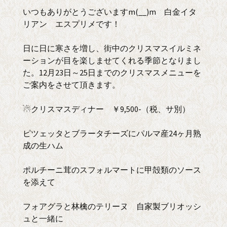
いつもありがとうございますm(__)m 白金イタ
リアン エスプリメです！
日に日に寒さを増し、街中のクリスマスイルミネ
ーションが目を楽しませてくれる季節となりまし
た。12月23日～25日までのクリスマスメニューを
ご案内をさせて頂きます。
☃クリスマスディナー ￥9,500-（税、サ別）
ピツェッタとブラータチーズにパルマ産24ヶ月熟
成の生ハム
ポルチーニ茸のスフォルマートに甲殻類のソース
を添えて
フォアグラと林檎のテリーヌ 自家製ブリオッシ
ュと一緒に